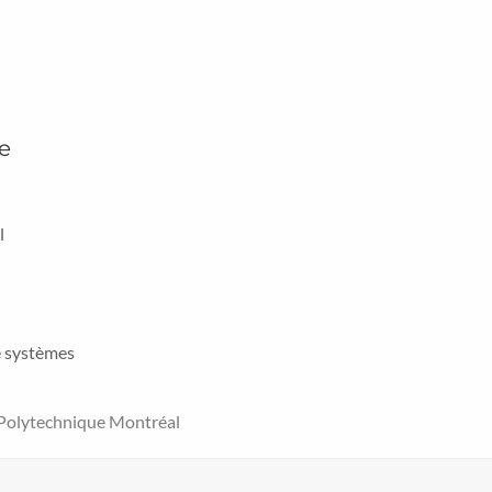
e
l
e systèmes
 Polytechnique Montréal