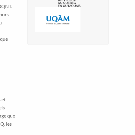
FRQNT.
ours.
u
 que
 et
els
arge que
Q, les