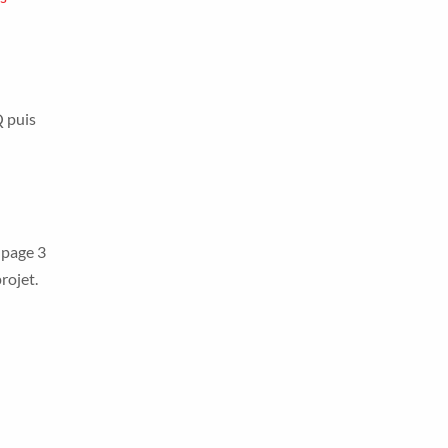
Q puis
 page 3
rojet.