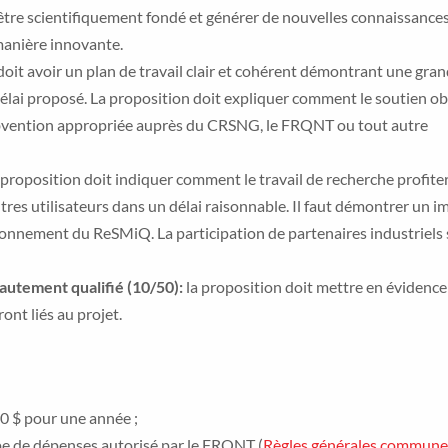
t être scientifiquement fondé et générer de nouvelles connaissance
manière innovante.
 doit avoir un plan de travail clair et cohérent démontrant une gra
e délai proposé. La proposition doit expliquer comment le soutien o
ention appropriée auprès du CRSNG, le FRQNT ou tout autre
 proposition doit indiquer comment le travail de recherche profite
tres utilisateurs dans un délai raisonnable. Il faut démontrer un i
ayonnement du ReSMiQ. La participation de partenaires industriels 
autement qualifié (10/50):
la proposition doit mettre en évidence
ont liés au projet.
 $ pour une année ;
ype de dépenses autorisé par le FRQNT (
Règles générales commune