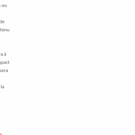
s ou
nde
btenu
ra à
mpact
sera
 la
s